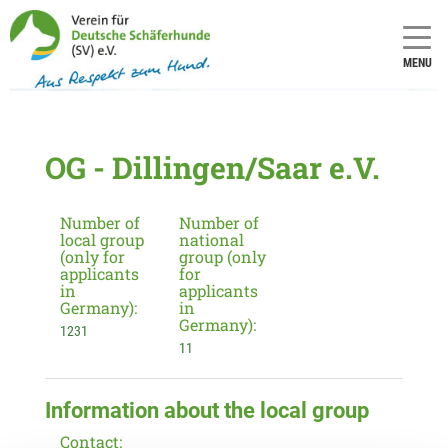
MENU
OG - Dillingen/Saar e.V.
Number of
Number of
local group
national
(only for
group (only
applicants
for
in
applicants
Germany):
in
Germany):
1231
11
Information about the local group
Contact: