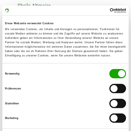
Sheila Altmaier
Odilienplatz 8
66763 Dillingen
Diese Webseite verwendet Cookies
Training ground:
Wir verwenden Cookies, um Inhalte und Anzeigen zu personalisieren, Funktionen für
soziale Medien anbieten zu können und die Zugriffe auf unsere Website zu analysieren.
Roter Sandweg 1
Außerdem geben wir Informationen zu Ihrer Verwendung unserer Website an unsere
Partner für soziale Medien, Werbung und Analysen weiter. Unsere Partner führen diese
66763 Dillingen/Saar
Informationen möglicherweise mit weiteren Daten zusammen, die Sie ihnen bereitgestellt
haben oder die sie im Rahmen Ihrer Nutzung der Dienste gesammelt haben. Sie geben
Handy:
Einwilligung zu unseren Cookies, wenn Sie unsere Webseite weiterhin nutzen.
0155 65276493
Einwilligungsauswahl
E-Mail:
Notwendig
vorstand@hundmitmensch.de
Präferenzen
Offer:
Welpenspielstunde, Erziehungskurse,
Statistiken
Agility, Basistraining
Marketing
Exercise times in summer:
Tuesday
18:00 h - 19:00 h