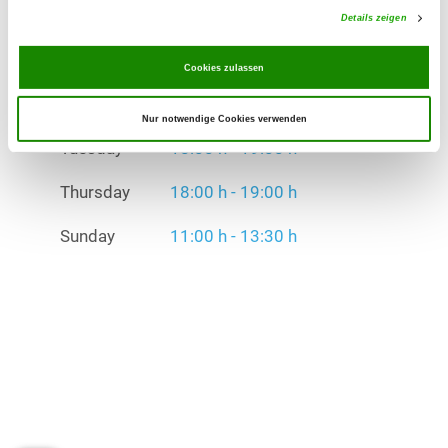
Details zeigen
Thursday
18:00 h - 19:00 h
Cookies zulassen
Sunday
11:00 h - 13:30 h
Exercise times in winter:
Nur notwendige Cookies verwenden
Tuesday
18:00 h - 19:00 h
Thursday
18:00 h - 19:00 h
Sunday
11:00 h - 13:30 h