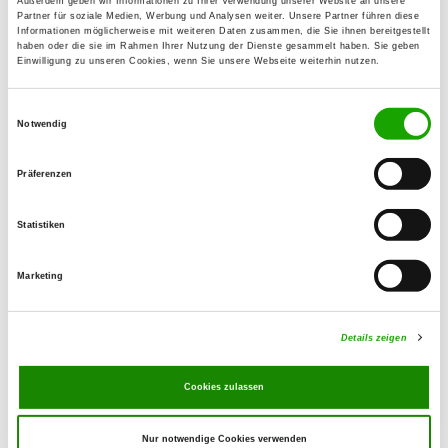
Außerdem geben wir Informationen zu Ihrer Verwendung unserer Website an unsere
Königsheidestr. 9
Partner für soziale Medien, Werbung und Analysen weiter. Unsere Partner führen diese
Details
Informationen möglicherweise mit weiteren Daten zusammen, die Sie ihnen bereitgestellt
95463 Bindlach
haben oder die sie im Rahmen Ihrer Nutzung der Dienste gesammelt haben. Sie geben
Einwilligung zu unseren Cookies, wenn Sie unsere Webseite weiterhin nutzen.
OG - Kulmbach/Oberfranken e.V.
Einwilligungsauswahl
Notwendig
Details
95512 Dreschen-Neudrossenfeld
Präferenzen
OG - Münchberg/Ofr. e.V.
Statistiken
Plösener Weg
Details
95213 Münchberg
Marketing
OG - Neudrossenfeld e.V.
Details zeigen
SV-Gelände an der B85
Details
95512 Neudrossenfeld-
Cookies zulassen
Muckenreuth
Nur notwendige Cookies verwenden