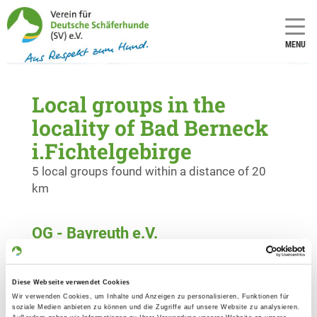
MENU
Local groups in the
locality of Bad Berneck
i.Fichtelgebirge
5 local groups found within a distance of 20
km
OG - Bayreuth e.V.
Vogelherdweg 6
Details
95448 Bayreuth/Destuben
Diese Webseite verwendet Cookies
Wir verwenden Cookies, um Inhalte und Anzeigen zu personalisieren, Funktionen für
soziale Medien anbieten zu können und die Zugriffe auf unsere Website zu analysieren.
OG - Bindlach e.V.