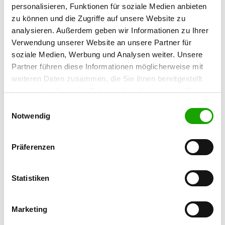
97318 Kitzingen
personalisieren, Funktionen für soziale Medien anbieten
zu können und die Zugriffe auf unsere Website zu
analysieren. Außerdem geben wir Informationen zu Ihrer
OG - Oberaltertheim e.V.
Verwendung unserer Website an unsere Partner für
Weinstraße
soziale Medien, Werbung und Analysen weiter. Unsere
Details
97237 Altertheim
Partner führen diese Informationen möglicherweise mit
weiteren Daten zusammen, die Sie ihnen bereitgestellt
haben oder die sie im Rahmen Ihrer Nutzung der Dienste
OG - Ochsenfurt e.V.
gesammelt haben. Sie geben Einwilligung zu unseren
Am Viehtrieb (Lerchenberg)
Einwilligungsauswahl
Details
Cookies, wenn Sie unsere Webseite weiterhin nutzen.
Notwendig
97199 Ochsenfurt
Präferenzen
OG - Würzburg e.V.
Im Grund
Details
97218 Gerbrunn
Statistiken
OG - Arnstein
Marketing
Am Friedhof 5