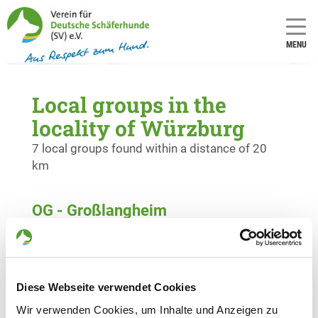
MENU
Local groups in the
locality of Würzburg
7 local groups found within a distance of 20
km
OG - Großlangheim
In den Rothenbachwiesen o.Nr.
Details
97320 Großlangheim
Diese Webseite verwendet Cookies
OG - Kitzingen/Main
Marktbreiter Str. 21
Wir verwenden Cookies, um Inhalte und Anzeigen zu
Details