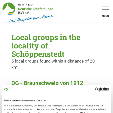
MENU
Local groups in the
locality of
Schöppenstedt
5 local groups found within a distance of 20
km
OG - Braunschweig von 1912
Schöppenstedter Turm 4a
Details
38162 Cremlingen/OT Klein
Schöppenstedt
Diese Webseite verwendet Cookies
Wir verwenden Cookies, um Inhalte und Anzeigen zu personalisieren, Funktionen für
soziale Medien anbieten zu können und die Zugriffe auf unsere Website zu analysieren.