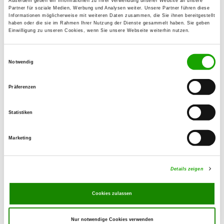
Außerdem geben wir Informationen zu Ihrer Verwendung unserer Website an unsere
OG - Hedwigsburg Biewende
Partner für soziale Medien, Werbung und Analysen weiter. Unsere Partner führen diese
Informationen möglicherweise mit weiteren Daten zusammen, die Sie ihnen bereitgestellt
Am Sportplatz 1
haben oder die sie im Rahmen Ihrer Nutzung der Dienste gesammelt haben. Sie geben
Details
Einwilligung zu unseren Cookies, wenn Sie unsere Webseite weiterhin nutzen.
38319 Klein Biewende
Einwilligungsauswahl
Notwendig
OG - Helmstedt
Elzweg 100
Details
Präferenzen
38350 Helmstedt
Statistiken
OG - Hornburg
Hopfenweg
Marketing
Details
38315 Hornburg
Details zeigen
OG - Schöppenstedt
Burgtal
Cookies zulassen
Details
38170 Schöppenstedt
Nur notwendige Cookies verwenden