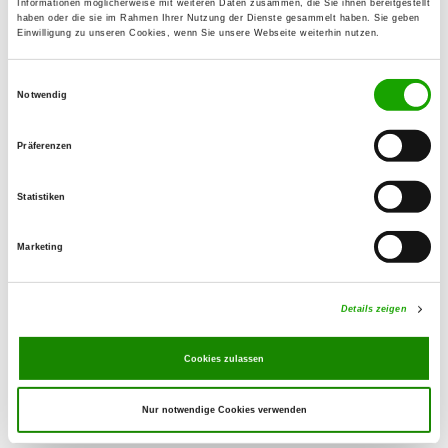
Informationen möglicherweise mit weiteren Daten zusammen, die Sie ihnen bereitgestellt
25336 Elmshorn
haben oder die sie im Rahmen Ihrer Nutzung der Dienste gesammelt haben. Sie geben
Einwilligung zu unseren Cookies, wenn Sie unsere Webseite weiterhin nutzen.
OG - Itzehoe
Einwilligungsauswahl
An der alten Landstraße
Notwendig
Details
25524 Itzehoe
Präferenzen
OG - Kellinghusen e.V.
Statistiken
Overndorfer Str.
Details
25548 Kellinghusen
Marketing
OG - Steinburg-Krempermarsch e.V.
Details zeigen
An den Bahngleisen
Details
25524 Itzehoe
Cookies zulassen
Nur notwendige Cookies verwenden