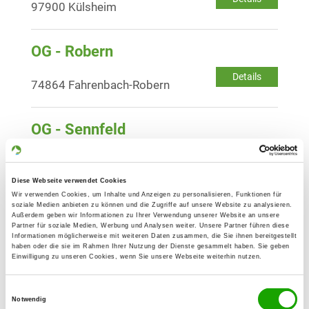
97900 Külsheim
OG - Robern
Details
74864 Fahrenbach-Robern
OG - Sennfeld
Raintalstr. 101
Details
74740 Adelsheim-Sennfeld
Diese Webseite verwendet Cookies
Wir verwenden Cookies, um Inhalte und Anzeigen zu personalisieren, Funktionen für
OG - Taubertal, Sitz Unterbalbach
soziale Medien anbieten zu können und die Zugriffe auf unsere Website zu analysieren.
Außerdem geben wir Informationen zu Ihrer Verwendung unserer Website an unsere
Am Vogelsberg 11
Partner für soziale Medien, Werbung und Analysen weiter. Unsere Partner führen diese
Details
Informationen möglicherweise mit weiteren Daten zusammen, die Sie ihnen bereitgestellt
97922 Lauda-Kgh-Unterbalbach
haben oder die sie im Rahmen Ihrer Nutzung der Dienste gesammelt haben. Sie geben
Einwilligung zu unseren Cookies, wenn Sie unsere Webseite weiterhin nutzen.
OG - Walldürn
Einwilligungsauswahl
Am Höpfinger Wäldchen
Notwendig