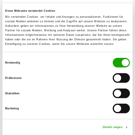
65589 Niederhadamar
Diese Webseite verwendet Cookies
Wir verwenden Cookies, um Inhalte und Anzeigen zu personalisieren, Funktionen für
OG - Haiger und Umgebung
soziale Medien anbieten zu können und die Zugriffe auf unsere Website zu analysieren.
Außerdem geben wir Informationen zu Ihrer Verwendung unserer Website an unsere
Horstraße (zum Haigerfeld)
Partner für soziale Medien, Werbung und Analysen weiter. Unsere Partner führen diese
Details
Informationen möglicherweise mit weiteren Daten zusammen, die Sie ihnen bereitgestellt
35708 Haiger
haben oder die sie im Rahmen Ihrer Nutzung der Dienste gesammelt haben. Sie geben
Einwilligung zu unseren Cookies, wenn Sie unsere Webseite weiterhin nutzen.
OG - Unnau
Einwilligungsauswahl
Kornhahnstraße
Notwendig
Details
57648 Unnau
Präferenzen
OG - Kaden
Statistiken
Im Tanneck 1
Details
56459 Kaden
Marketing
OG - Holzhausen
Details zeigen
Hellsdorfstraße