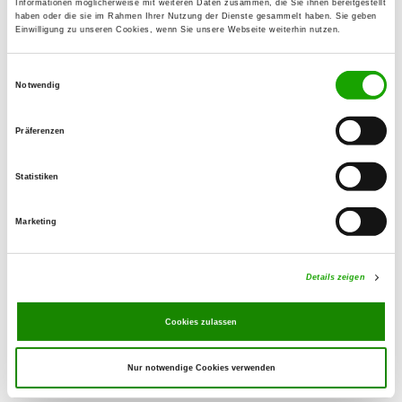
Informationen möglicherweise mit weiteren Daten zusammen, die Sie ihnen bereitgestellt
48249 Dülmen
haben oder die sie im Rahmen Ihrer Nutzung der Dienste gesammelt haben. Sie geben
Einwilligung zu unseren Cookies, wenn Sie unsere Webseite weiterhin nutzen.
OG - Horstmar
Einwilligungsauswahl
Katharinenland
Notwendig
Details
48612 Horstmar
Präferenzen
OG - Rorup e.V.
Statistiken
Klosterweg
Details
48249 Dülmen OT Rorup
Marketing
OG - Nottuln
Details zeigen
Heller
Details
48301 Nottuln
Cookies zulassen
Nur notwendige Cookies verwenden