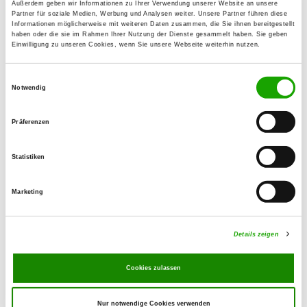
Außerdem geben wir Informationen zu Ihrer Verwendung unserer Website an unsere
Kruppstraße
Partner für soziale Medien, Werbung und Analysen weiter. Unsere Partner führen diese
Details
Informationen möglicherweise mit weiteren Daten zusammen, die Sie ihnen bereitgestellt
56072 Koblenz
haben oder die sie im Rahmen Ihrer Nutzung der Dienste gesammelt haben. Sie geben
Einwilligung zu unseren Cookies, wenn Sie unsere Webseite weiterhin nutzen.
OG - Lahnstein, Sitz Niederlahnstein
Einwilligungsauswahl
Notwendig
Details
56112 Lahnstein
Präferenzen
OG - Mallendarer Berg, Sitz
Statistiken
Vallendar
Auf dem Mendel
Marketing
Details
56179 Vallendar
Details zeigen
OG - Bassenheim e.V.
Am Emminger Weg
Cookies zulassen
Details
56220 Bassenheim
Nur notwendige Cookies verwenden