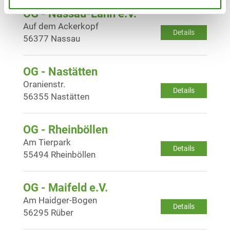
OG - Nassau-Lahn e.V.
Auf dem Ackerkopf
Details
56377 Nassau
OG - Nastätten
Oranienstr.
Details
56355 Nastätten
OG - Rheinböllen
Am Tierpark
Details
55494 Rheinböllen
OG - Maifeld e.V.
Am Haidger-Bogen
Details
56295 Rüber