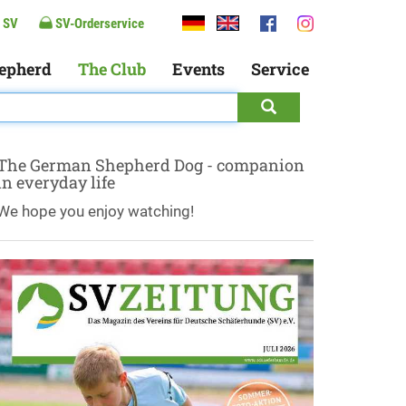
 SV
SV-Orderservice
epherd
The Club
Events
Service
The German Shepherd Dog - companion
in everyday life
We hope you enjoy watching!