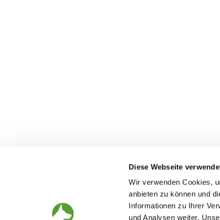
Diese Webseite verwende
Wir verwenden Cookies, um
anbieten zu können und di
Informationen zu Ihrer Ve
The German Shepherd
The Club
und Analysen weiter. Unse