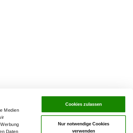
Cookies zulassen
le Medien
ir
Nur notwendige Cookies
, Werbung
verwenden
ren Daten