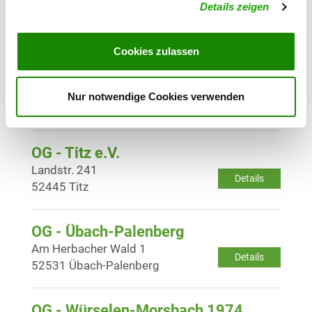
Details
Details zeigen
52134 Herzogenrath /
Niederbardenberg
Cookies zulassen
OG - Siersdorf
L50
Nur notwendige Cookies verwenden
Details
52457 Aldenhoven-Siersdorf
OG - Titz e.V.
Landstr. 241
Details
52445 Titz
OG - Übach-Palenberg
Am Herbacher Wald 1
Details
52531 Übach-Palenberg
OG - Würselen-Morsbach 1974