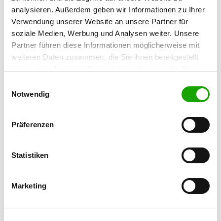
Details
52249 Eschweiler-Bergrath
analysieren. Außerdem geben wir Informationen zu Ihrer
Verwendung unserer Website an unsere Partner für
soziale Medien, Werbung und Analysen weiter. Unsere
OG - Mariadorf-Weiden
Partner führen diese Informationen möglicherweise mit
Am Kiesschacht 11
Details
weiteren Daten zusammen, die Sie ihnen bereitgestellt
52477 Alsdorf-Mariadorf
haben oder die sie im Rahmen Ihrer Nutzung der Dienste
gesammelt haben. Sie geben Einwilligung zu unseren
Einwilligungsauswahl
OG - Hückelhoven
Cookies, wenn Sie unsere Webseite weiterhin nutzen.
Notwendig
Loerbrockstraße
Details
41836 Hückelhoven
Präferenzen
OG - Jülich e.V.
Statistiken
Details
52428 Jülich
Marketing
OG - Niederbardenberg
Jüderstraße