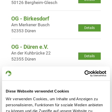
50126 Bergheim-Glesch
OG - Birkesdorf
Am Merkener Busch
Details
52353 Düren
OG - Düren e.V.
An der Kuhbrücke 22
Details
52355 Düren
OG - Elsdorf-Heppendorf/Umgeb.
Details
50189 Elsdorf-Heppendorf
Diese Webseite verwendet Cookies
Wir verwenden Cookies, um Inhalte und Anzeigen zu
OG - Eschweiler 1920
personalisieren, Funktionen für soziale Medien anbieten
Im Felde 20
zu können und die Zugriffe auf unsere Website zu