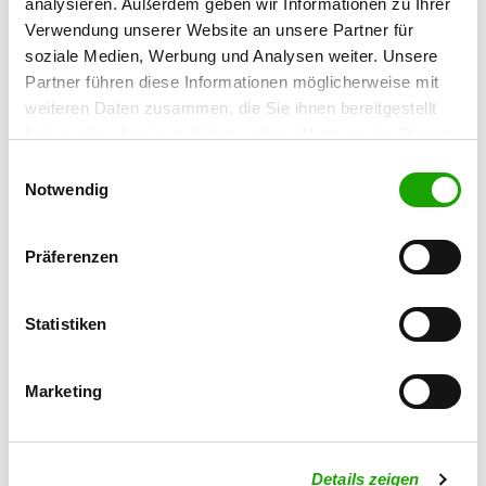
analysieren. Außerdem geben wir Informationen zu Ihrer
04523 Pegau
Verwendung unserer Website an unsere Partner für
soziale Medien, Werbung und Analysen weiter. Unsere
OG - Langendorf e.V.
Partner führen diese Informationen möglicherweise mit
Hegelstraße 2
weiteren Daten zusammen, die Sie ihnen bereitgestellt
Details
06667 Weißenfels-Langendorf
haben oder die sie im Rahmen Ihrer Nutzung der Dienste
gesammelt haben. Sie geben Einwilligung zu unseren
Einwilligungsauswahl
Cookies, wenn Sie unsere Webseite weiterhin nutzen.
Notwendig
OG - Reichardtswerben
Friedensstraße
Details
06667 Reichardtswerben
Präferenzen
OG - Theißen
Statistiken
Am Tagebau 397
Details
06727 Zeitz - Theißen
Marketing
OG - Gröbitz
Friedhofstrasse
Details zeigen