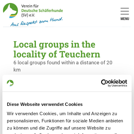
MENU
Local groups in the
locality of Teuchern
6 local groups found within a distance of 20
km
OG - Naumburg e.V.
Am Kreuzstein
Details
06618 Naumburg/Eulau
Diese Webseite verwendet Cookies
Wir verwenden Cookies, um Inhalte und Anzeigen zu
personalisieren, Funktionen für soziale Medien anbieten
OG - Pegau-Groitzsch
zu können und die Zugriffe auf unsere Website zu
Große Reitbahn
Details