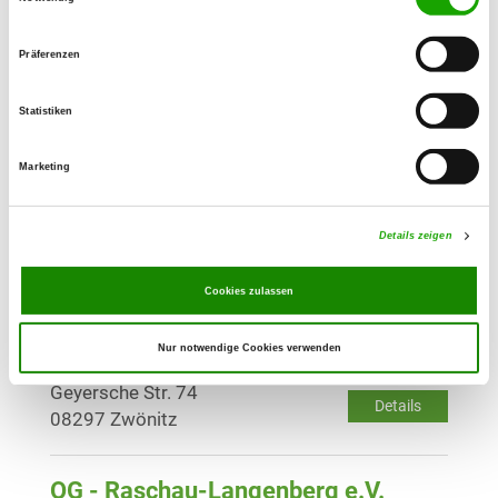
Details
09394 Hohndorf
Präferenzen
OG - Erdmannsdorf
Plauer Straße
Statistiken
Details
09573 Augustusburg-
Erdmannsdorf
Marketing
OG - Oelsnitz/E.
Details zeigen
Friedensschachtstr. 16
Details
09376 Oelsnitz
Cookies zulassen
Nur notwendige Cookies verwenden
OG - Zwönitz
Geyersche Str. 74
Details
08297 Zwönitz
OG - Raschau-Langenberg e.V.