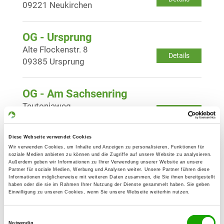
09221 Neukirchen
OG - Ursprung
Alte Flockenstr. 8
Details
09385 Ursprung
OG - Am Sachsenring
Teutoniaweg
Details
09355 Gersdorf
Diese Webseite verwendet Cookies
OG - Görbersdorf
Wir verwenden Cookies, um Inhalte und Anzeigen zu personalisieren, Funktionen für
soziale Medien anbieten zu können und die Zugriffe auf unsere Website zu analysieren.
Außerdem geben wir Informationen zu Ihrer Verwendung unserer Website an unsere
Details
Partner für soziale Medien, Werbung und Analysen weiter. Unsere Partner führen diese
Informationen möglicherweise mit weiteren Daten zusammen, die Sie ihnen bereitgestellt
haben oder die sie im Rahmen Ihrer Nutzung der Dienste gesammelt haben. Sie geben
OG - Hundesportverein Hohndorf
Einwilligung zu unseren Cookies, wenn Sie unsere Webseite weiterhin nutzen.
e.V.
Einwilligungsauswahl
R.-Breitscheid-Strasse
Notwendig