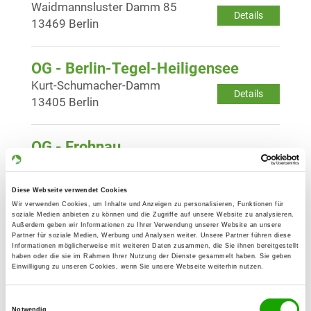
Waidmannsluster Damm 85
Details
13469 Berlin
OG - Berlin-Tegel-Heiligensee
Kurt-Schumacher-Damm
Details
13405 Berlin
OG - Frohnau
Senheimer Str. 63
Details
13465 Berlin
Diese Webseite verwendet Cookies
Wir verwenden Cookies, um Inhalte und Anzeigen zu personalisieren, Funktionen für
soziale Medien anbieten zu können und die Zugriffe auf unsere Website zu analysieren.
OG - Biesdorf-Mahlsdorf
Außerdem geben wir Informationen zu Ihrer Verwendung unserer Website an unsere
Partner für soziale Medien, Werbung und Analysen weiter. Unsere Partner führen diese
Alt Biesdorf 53
Informationen möglicherweise mit weiteren Daten zusammen, die Sie ihnen bereitgestellt
Details
12683 Berlin
haben oder die sie im Rahmen Ihrer Nutzung der Dienste gesammelt haben. Sie geben
Einwilligung zu unseren Cookies, wenn Sie unsere Webseite weiterhin nutzen.
OG - Melchow
Einwilligungsauswahl
Notwendig