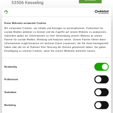
53506 Kesseling
OG - Lutzerath e.V.
Diese Webseite verwendet Cookies
Auf dem Tonhügel 1
Details
Wir verwenden Cookies, um Inhalte und Anzeigen zu personalisieren, Funktionen für
56826 Lutzerath
soziale Medien anbieten zu können und die Zugriffe auf unsere Website zu analysieren.
Außerdem geben wir Informationen zu Ihrer Verwendung unserer Website an unsere
Partner für soziale Medien, Werbung und Analysen weiter. Unsere Partner führen diese
Informationen möglicherweise mit weiteren Daten zusammen, die Sie ihnen bereitgestellt
OG - Mayen-Eifelland e.V.
haben oder die sie im Rahmen Ihrer Nutzung der Dienste gesammelt haben. Sie geben
Einwilligung zu unseren Cookies, wenn Sie unsere Webseite weiterhin nutzen.
Kellbergerstr. 100
Details
56727 Mayen
Einwilligungsauswahl
Notwendig
OG - Bassenheim e.V.
Präferenzen
Am Emminger Weg
Details
56220 Bassenheim
Statistiken
OG - Maifeld e.V.
Marketing
Am Haidger-Bogen