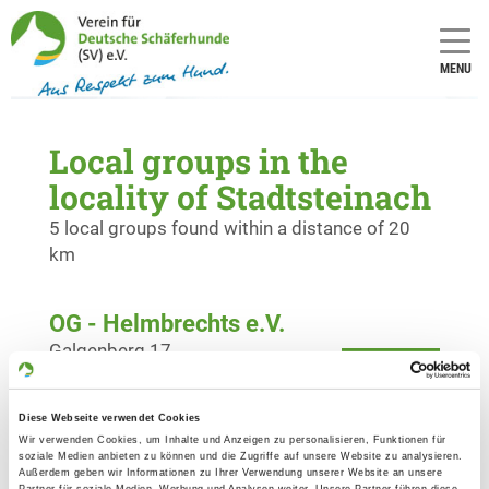
MENU
Local groups in the
locality of Stadtsteinach
5 local groups found within a distance of 20
km
OG - Helmbrechts e.V.
Galgenberg 17
Details
95233 Helmbrechts
Diese Webseite verwendet Cookies
OG - Kronach e.V.
Wir verwenden Cookies, um Inhalte und Anzeigen zu personalisieren, Funktionen für
soziale Medien anbieten zu können und die Zugriffe auf unsere Website zu analysieren.
Gänsmühle 1
Außerdem geben wir Informationen zu Ihrer Verwendung unserer Website an unsere
Details
Partner für soziale Medien, Werbung und Analysen weiter. Unsere Partner führen diese