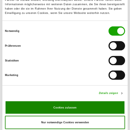
96317 Kronach
Informationen möglicherweise mit weiteren Daten zusammen, die Sie ihnen bereitgestellt
haben oder die sie im Rahmen Ihrer Nutzung der Dienste gesammelt haben. Sie geben
Einwilligung zu unseren Cookies, wenn Sie unsere Webseite weiterhin nutzen.
OG - Kulmbach/Oberfranken e.V.
Einwilligungsauswahl
Notwendig
Details
95512 Dreschen-Neudrossenfeld
Präferenzen
OG - Münchberg/Ofr. e.V.
Plösener Weg
Statistiken
Details
95213 Münchberg
Marketing
OG - Neudrossenfeld e.V.
SV-Gelände an der B85
Details zeigen
Details
95512 Neudrossenfeld-
Muckenreuth
Cookies zulassen
Nur notwendige Cookies verwenden