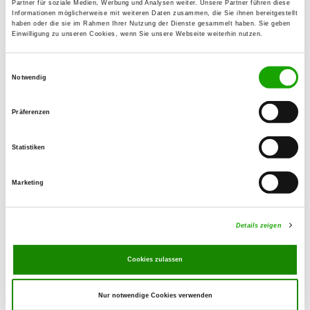
Partner für soziale Medien, Werbung und Analysen weiter. Unsere Partner führen diese
Marktbreiter Str. 21
Informationen möglicherweise mit weiteren Daten zusammen, die Sie ihnen bereitgestellt
Details
haben oder die sie im Rahmen Ihrer Nutzung der Dienste gesammelt haben. Sie geben
97318 Kitzingen
Einwilligung zu unseren Cookies, wenn Sie unsere Webseite weiterhin nutzen.
Einwilligungsauswahl
OG - Ochsenfurt e.V.
Notwendig
Am Viehtrieb (Lerchenberg)
Details
97199 Ochsenfurt
Präferenzen
OG - Uffenheim e.V.
Statistiken
Im Sportzentrum 2
Details
97215 Uffenheim
Marketing
Details zeigen
OG - Würzburg e.V.
Im Grund
Details
Cookies zulassen
97218 Gerbrunn
Nur notwendige Cookies verwenden