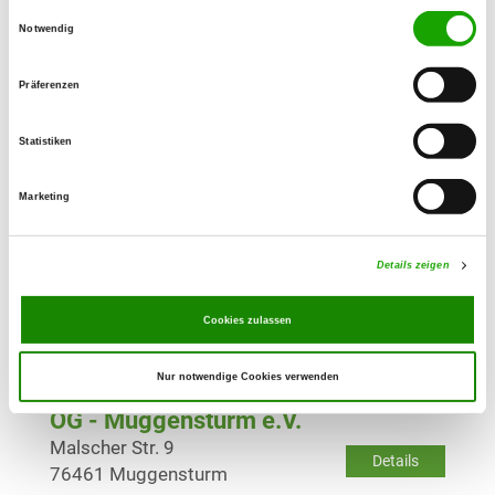
Einwilligungsauswahl
Notwendig
OG - Karlsruhe-West
Lohwiesenweg
Details
Präferenzen
76135 Karlsruhe
Statistiken
OG - Malsch Krs. Karlsruhe
Am Sportplatz
Marketing
Details
76316 Malsch
Details zeigen
OG - Mörsch bei Karlsruhe
Keplerstr. 105
Cookies zulassen
Details
76287 Rheinstetten
Nur notwendige Cookies verwenden
OG - Muggensturm e.V.
Malscher Str. 9
Details
76461 Muggensturm