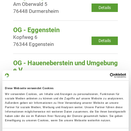
Am Oberwald 5
Details
76448 Durmersheim
OG - Eggenstein
Kopfweg 6
Details
76344 Eggenstein
OG - Haueneberstein und Umgebung
e.V.
Im Kühunter
Details
76530 Baden
Diese Webseite verwendet Cookies
Baden/Hauneberstein
Wir verwenden Cookies, um Inhalte und Anzeigen zu personalisieren, Funktionen für
soziale Medien anbieten zu können und die Zugriffe auf unsere Website zu analysieren.
Außerdem geben wir Informationen zu Ihrer Verwendung unserer Website an unsere
Partner für soziale Medien, Werbung und Analysen weiter. Unsere Partner führen diese
OG - Karlsruhe 02
Informationen möglicherweise mit weiteren Daten zusammen, die Sie ihnen bereitgestellt
Adenauerring 30
haben oder die sie im Rahmen Ihrer Nutzung der Dienste gesammelt haben. Sie geben
Details
Einwilligung zu unseren Cookies, wenn Sie unsere Webseite weiterhin nutzen.
76131 Karlsruhe