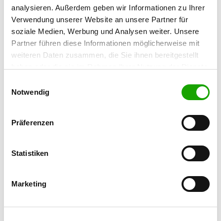
An der B65 Ortsausgang
analysieren. Außerdem geben wir Informationen zu Ihrer
Details
30890 Wichtringhausen
Verwendung unserer Website an unsere Partner für
soziale Medien, Werbung und Analysen weiter. Unsere
Partner führen diese Informationen möglicherweise mit
OG - Barsinghausen
weiteren Daten zusammen, die Sie ihnen bereitgestellt
Calenberger Strasse
Details
haben oder die sie im Rahmen Ihrer Nutzung der Dienste
30890 Barsinghausen
gesammelt haben. Sie geben Einwilligung zu unseren
Einwilligungsauswahl
Cookies, wenn Sie unsere Webseite weiterhin nutzen.
Notwendig
OG - Poggenhagen
Am Alten Sportplatz
Präferenzen
Details
31535 Neustadt am Rbg
Statistiken
OG - Wunstorf/Hann.
Fährstr.
Details
31515 Wunstorf
Marketing
OG - Otternhagen