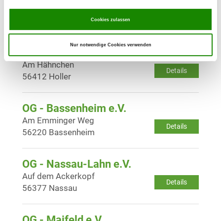
Auf dem Mendel
Details
56179 Vallendar
Cookies zulassen
Nur notwendige Cookies verwenden
OG - Montabaur e.V.
Am Hähnchen
Details
56412 Holler
OG - Bassenheim e.V.
Am Emminger Weg
Details
56220 Bassenheim
OG - Nassau-Lahn e.V.
Auf dem Ackerkopf
Details
56377 Nassau
OG - Maifeld e.V.