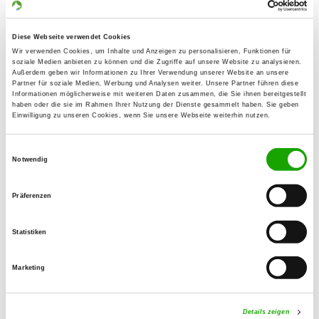
Details
56203 Höhr-Grenzhausen
Diese Webseite verwendet Cookies
OG - Kesselheim
Wir verwenden Cookies, um Inhalte und Anzeigen zu personalisieren, Funktionen für
soziale Medien anbieten zu können und die Zugriffe auf unsere Website zu analysieren.
Fröschenpfuhl
Außerdem geben wir Informationen zu Ihrer Verwendung unserer Website an unsere
Details
Partner für soziale Medien, Werbung und Analysen weiter. Unsere Partner führen diese
56070 Koblenz-Kesselheim
Informationen möglicherweise mit weiteren Daten zusammen, die Sie ihnen bereitgestellt
haben oder die sie im Rahmen Ihrer Nutzung der Dienste gesammelt haben. Sie geben
Einwilligung zu unseren Cookies, wenn Sie unsere Webseite weiterhin nutzen.
OG - Koblenz 1920 e.V.
Einwilligungsauswahl
Kruppstraße
Notwendig
Details
56072 Koblenz
Präferenzen
OG - Lahnstein, Sitz Niederlahnstein
Statistiken
Details
56112 Lahnstein
Marketing
OG - Mallendarer Berg, Sitz
Vallendar
Details zeigen