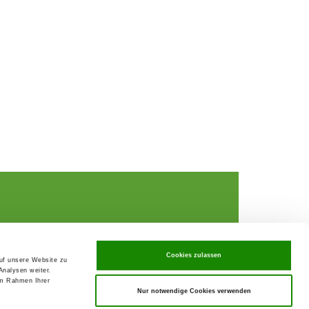
Cookies zulassen
Data Privacy declaration
auf unsere Website zu
rochures,
Contact
Analysen weiter.
im Rahmen Ihrer
Imprint
ks
Nur notwendige Cookies verwenden
GTC
rance