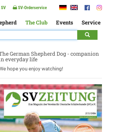
 SV
SV-Orderservice
epherd
The Club
Events
Service
The German Shepherd Dog - companion
in everyday life
We hope you enjoy watching!