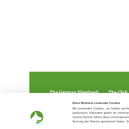
The German Shepherd
The Club
Everything about the breed
Structur
Diese Webseite verwendet Cookies
Breeding and upbringing
SV magazine
Wir verwenden Cookies, um Inhalte und An
Activ with dog
Local groups
analysieren. Außerdem geben wir Informat
Helper and saviour
Youth
Unsere Partner führen diese Informatione
Breeding predisposition test
Press
Nutzung der Dienste gesammelt haben. Sie
FAQ Gesundheit
Head office