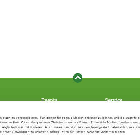
Events
Service
Association's main events
Become a member
Supra-regional events VDH/FCI
Paymentsystem
zeigen zu personalisieren, Funktionen für soziale Medien anbieten zu können und die Zugriffe 
Events calender
Forms, information b
ionen zu Ihrer Verwendung unserer Website an unsere Partner für soziale Medien, Werbung und 
directories
n möglicherweise mit weiteren Daten zusammen, die Sie ihnen bereitgestellt haben oder die sie 
Statutes and rule boo
 geben Einwilligung zu unseren Cookies, wenn Sie unsere Webseite weiterhin nutzen.
HDI - The sports insu