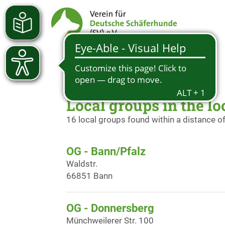
Local groups in the lo
16 local groups found within a distance o
OG - Bann/Pfalz
Waldstr.
66851 Bann
OG - Donnersberg
Münchweilerer Str. 100