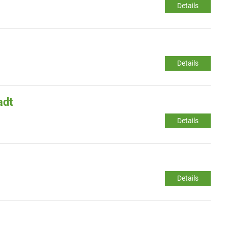
Details
Details
adt
Details
Details