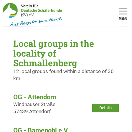
MENU
Local groups in the
locality of
Schmallenberg
12 local groups found within a distance of 30
km
OG - Attendorn
Windhauser Straße
Details
57439 Attendorf
OG - Bamenohl e.V.