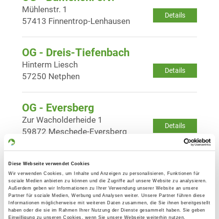
Mühlenstr. 1
Details
57413 Finnentrop-Lenhausen
OG - Dreis-Tiefenbach
Hinterm Liesch
Details
57250 Netphen
OG - Eversberg
Zur Wacholderheide 1
Details
59872 Meschede-Eversberg
OG - Ferndorftal, Kr. Siegen
Diese Webseite verwendet Cookies
Zum Wüstenhof
Wir verwenden Cookies, um Inhalte und Anzeigen zu personalisieren, Funktionen für
Details
soziale Medien anbieten zu können und die Zugriffe auf unsere Website zu analysieren.
57223 Kreuztal
Außerdem geben wir Informationen zu Ihrer Verwendung unserer Website an unsere
Partner für soziale Medien, Werbung und Analysen weiter. Unsere Partner führen diese
Informationen möglicherweise mit weiteren Daten zusammen, die Sie ihnen bereitgestellt
haben oder die sie im Rahmen Ihrer Nutzung der Dienste gesammelt haben. Sie geben
OG - Freienohl
Einwilligung zu unseren Cookies, wenn Sie unsere Webseite weiterhin nutzen.