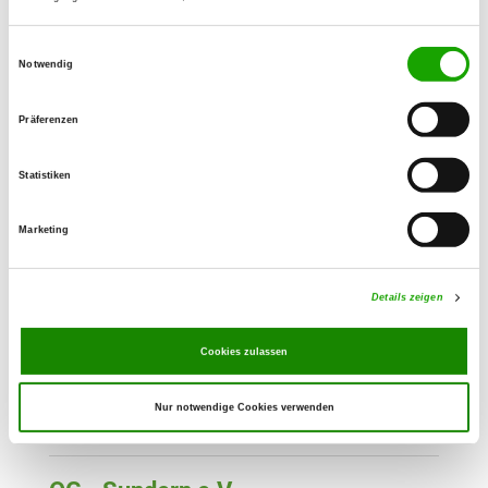
Auf der Insel
Details
59872 Meschede
Einwilligungsauswahl
Notwendig
OG - Meschede
Präferenzen
Am Heerweg 7
Details
59872 Meschede
Statistiken
Marketing
OG - Netphen, Krs. Siegen
Zur Ehreneiche
Details
57250 Netphen
Details zeigen
Cookies zulassen
OG - Plettenberg e.V.
In der Hachmecke 1
Details
Nur notwendige Cookies verwenden
58840 Plettenberg