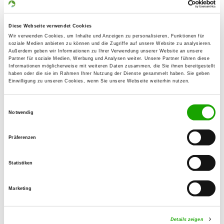
Esch 14
Details
88299 Leutkirch OT Urlau
Diese Webseite verwendet Cookies
Wir verwenden Cookies, um Inhalte und Anzeigen zu personalisieren, Funktionen für
soziale Medien anbieten zu können und die Zugriffe auf unsere Website zu analysieren.
OG - Kaufbeuren u. Umgeb. e.V.
Außerdem geben wir Informationen zu Ihrer Verwendung unserer Website an unsere
Partner für soziale Medien, Werbung und Analysen weiter. Unsere Partner führen diese
Eichwald 15
Informationen möglicherweise mit weiteren Daten zusammen, die Sie ihnen bereitgestellt
Details
haben oder die sie im Rahmen Ihrer Nutzung der Dienste gesammelt haben. Sie geben
87600 Kaufbeuren
Einwilligung zu unseren Cookies, wenn Sie unsere Webseite weiterhin nutzen.
Einwilligungsauswahl
OG - Kempten
Notwendig
Daimlerstr. 21
Details
87437 Kempten
Präferenzen
OG - Memmingen-Alt e.V.
Statistiken
Benninger Str.
Details
87700 Memmingen
Marketing
Details zeigen
OG - Oberallgäu