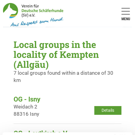
MENU
Local groups in the
locality of Kempten
(Allgäu)
7 local groups found within a distance of 30
km
OG - Isny
Weidach 2
Details
88316 Isny
OG - Leutkirch e.V.