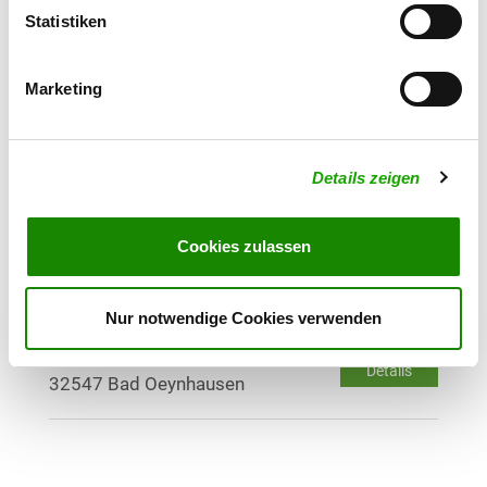
Details
32423 Minden
Statistiken
OG - Stemmen
Marketing
Eisbergerweg
Details
32689 Kalletal
Details zeigen
OG - Vlotho
Voßgrund 84
Cookies zulassen
Details
32602 Vlotho
Nur notwendige Cookies verwenden
OG - Bad Oeynhausen-Lohe
Königshagen 7
Details
32547 Bad Oeynhausen