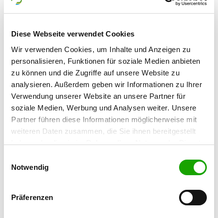
32609 Hüllhorst
Diese Webseite verwendet Cookies
OG - Kirchlengern-Nord
Schelmenbrink 13 a
Wir verwenden Cookies, um Inhalte und Anzeigen zu
Details
32278 Kirchlengern
personalisieren, Funktionen für soziale Medien anbieten
zu können und die Zugriffe auf unsere Website zu
analysieren. Außerdem geben wir Informationen zu Ihrer
OG - Kirchlengern e.V.
Verwendung unserer Website an unsere Partner für
Klinksiekweg 2
soziale Medien, Werbung und Analysen weiter. Unsere
Details
32278 Kirchlengern
Partner führen diese Informationen möglicherweise mit
weiteren Daten zusammen, die Sie ihnen bereitgestellt
haben oder die sie im Rahmen Ihrer Nutzung der Dienste
OG - Löhne/Westf.
gesammelt haben. Sie geben Einwilligung zu unseren
Alter Postweg 112
Einwilligungsauswahl
Details
Cookies, wenn Sie unsere Webseite weiterhin nutzen.
Notwendig
32584 Löhne
Präferenzen
OG - Minden
Friedrich-Wilhelm-Straße 87 A