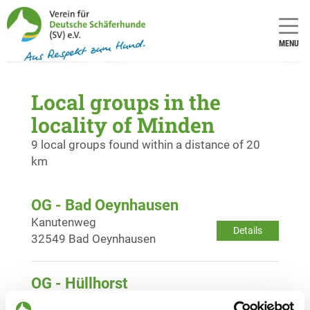
MENU
Local groups in the
locality of Minden
9 local groups found within a distance of 20
km
OG - Bad Oeynhausen
Kanutenweg
Details
32549 Bad Oeynhausen
OG - Hüllhorst
Huchzener Straße 45
Details