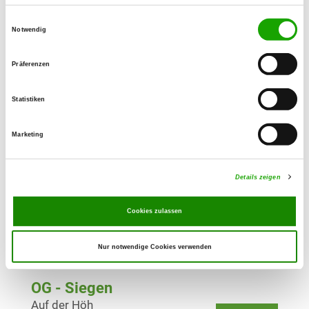
Details
57482 Wenden
Einwilligungsauswahl
Notwendig
OG - Klafeld-Geisweid e.V.
Präferenzen
Am Sportplatz 6
Details
57078 Siegen
Statistiken
OG - Kreuztal
Marketing
Im Liesewald
Details
57223 Kreuztal
Details zeigen
OG - Olpe e.V.
Cookies zulassen
Rosenthal 7
Details
57462 Olpe
Nur notwendige Cookies verwenden
OG - Siegen
Auf der Höh