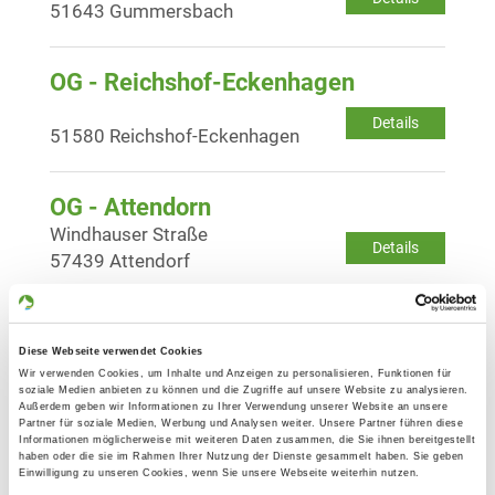
51643 Gummersbach
OG - Reichshof-Eckenhagen
Details
51580 Reichshof-Eckenhagen
OG - Attendorn
Windhauser Straße
Details
57439 Attendorf
OG - Ferndorftal, Kr. Siegen
Diese Webseite verwendet Cookies
Zum Wüstenhof
Details
Wir verwenden Cookies, um Inhalte und Anzeigen zu personalisieren, Funktionen für
57223 Kreuztal
soziale Medien anbieten zu können und die Zugriffe auf unsere Website zu analysieren.
Außerdem geben wir Informationen zu Ihrer Verwendung unserer Website an unsere
Partner für soziale Medien, Werbung und Analysen weiter. Unsere Partner führen diese
Informationen möglicherweise mit weiteren Daten zusammen, die Sie ihnen bereitgestellt
OG - Gerlingen
haben oder die sie im Rahmen Ihrer Nutzung der Dienste gesammelt haben. Sie geben
Einwilligung zu unseren Cookies, wenn Sie unsere Webseite weiterhin nutzen.
Auf dem Ohl