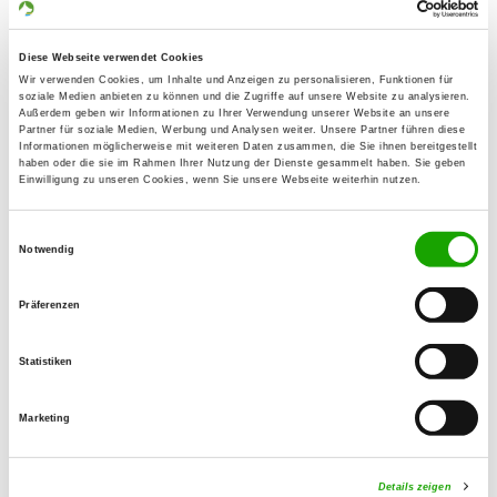
Erigsweg 1
Details
95145 Oberkotzau
Diese Webseite verwendet Cookies
Wir verwenden Cookies, um Inhalte und Anzeigen zu personalisieren, Funktionen für
soziale Medien anbieten zu können und die Zugriffe auf unsere Website zu analysieren.
OG - Schwarzenbach/Saale e.V.
Außerdem geben wir Informationen zu Ihrer Verwendung unserer Website an unsere
Partner für soziale Medien, Werbung und Analysen weiter. Unsere Partner führen diese
Schützenstr. 18
Informationen möglicherweise mit weiteren Daten zusammen, die Sie ihnen bereitgestellt
Details
haben oder die sie im Rahmen Ihrer Nutzung der Dienste gesammelt haben. Sie geben
95126 Schwarzenbach/Saale
Einwilligung zu unseren Cookies, wenn Sie unsere Webseite weiterhin nutzen.
Einwilligungsauswahl
OG - Tirschenreuth
Notwendig
Annastr. 18a
Details
95643 Tirschenreuth
Präferenzen
OG - Waldershof und Umgebung
Statistiken
An der Wolfersreuther Str.
Details
95679 Waldershof
Marketing
Details zeigen
OG - Wunsiedel im Fichtelgebirge