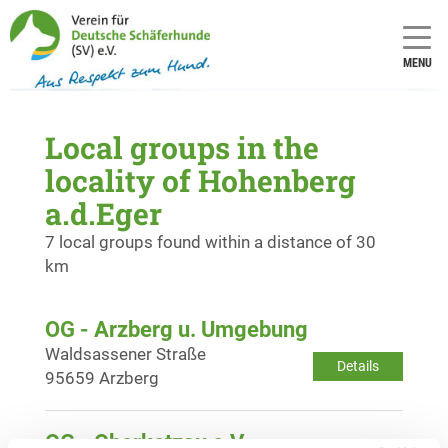
MENU
Local groups in the
locality of Hohenberg
a.d.Eger
7 local groups found within a distance of 30
km
OG - Arzberg u. Umgebung
Waldsassener Straße
Details
95659 Arzberg
OG - Oberkotzau e.V.