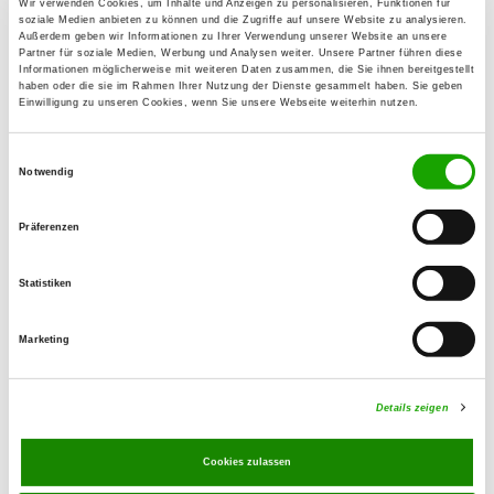
Details
Wir verwenden Cookies, um Inhalte und Anzeigen zu personalisieren, Funktionen für
73230 Kirchheim/Teck
soziale Medien anbieten zu können und die Zugriffe auf unsere Website zu analysieren.
Außerdem geben wir Informationen zu Ihrer Verwendung unserer Website an unsere
Partner für soziale Medien, Werbung und Analysen weiter. Unsere Partner führen diese
Informationen möglicherweise mit weiteren Daten zusammen, die Sie ihnen bereitgestellt
OG - Köngen u. Umgeb. e.V.
haben oder die sie im Rahmen Ihrer Nutzung der Dienste gesammelt haben. Sie geben
Einwilligung zu unseren Cookies, wenn Sie unsere Webseite weiterhin nutzen.
Denkendorfer Str. 119
Details
73257 Köngen
Einwilligungsauswahl
Notwendig
OG - Oberes Filstal, Sitz Deggingen
Präferenzen
Im Osterbuch 18
Details
73326 Deggingen
Statistiken
OG - Plochingen e.V.
Marketing
Am Bruckenbach 10
Details
73207 Plochingen
Details zeigen
OG - Böbingen/Rems e.V.
Cookies zulassen
Im Fellbach