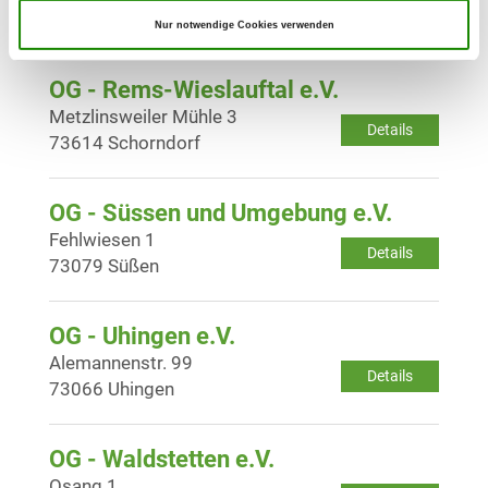
Details
73560 Böbingen/Rems
Nur notwendige Cookies verwenden
OG - Rems-Wieslauftal e.V.
Metzlinsweiler Mühle 3
Details
73614 Schorndorf
OG - Süssen und Umgebung e.V.
Fehlwiesen 1
Details
73079 Süßen
OG - Uhingen e.V.
Alemannenstr. 99
Details
73066 Uhingen
OG - Waldstetten e.V.
Osang 1