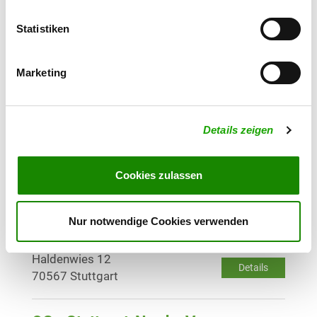
OG - Renningen e.V.
Stöckachstr. 100
Details
Statistiken
71272 Renningen
Marketing
OG - Rutesheim/Württ.
Im Bonholz 13
Details
71277 Rutesheim
Details zeigen
OG - Sindelfingen/Württ. e.V.
Cookies zulassen
Details
71067 Sindelfingen
Nur notwendige Cookies verwenden
OG - Stuttgart - Alt
Haldenwies 12
Details
70567 Stuttgart