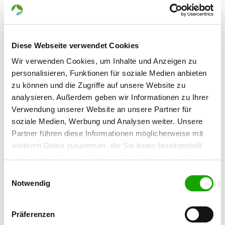
Im Erbach
Details
70734 Fellbach
Diese Webseite verwendet Cookies
OG - Filder, Sitz Stuttg.-Möhringen
Wir verwenden Cookies, um Inhalte und Anzeigen zu
Vor dem Lauch 28
personalisieren, Funktionen für soziale Medien anbieten
Details
70567 Stuttgart
zu können und die Zugriffe auf unsere Website zu
analysieren. Außerdem geben wir Informationen zu Ihrer
Verwendung unserer Website an unsere Partner für
OG - Leonberg-Eltingen e.V.
soziale Medien, Werbung und Analysen weiter. Unsere
Im Mollenbach
Details
Partner führen diese Informationen möglicherweise mit
71229 Leonberg
weiteren Daten zusammen, die Sie ihnen bereitgestellt
haben oder die sie im Rahmen Ihrer Nutzung der Dienste
OG - Ludwigsburg-Oßweil
gesammelt haben. Sie geben Einwilligung zu unseren
Einwilligungsauswahl
Schmidener Str. 1
Cookies, wenn Sie unsere Webseite weiterhin nutzen.
Notwendig
Details
71640 Ludwigsburg
Präferenzen