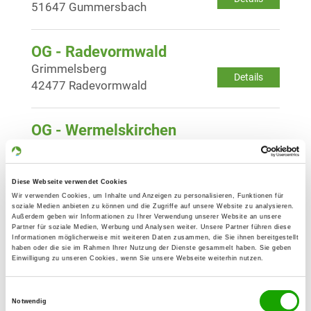
51647 Gummersbach
OG - Radevormwald
Grimmelsberg
Details
42477 Radevormwald
OG - Wermelskirchen
Albert-Einstein-Str. 19
Details
42929 Wermelskirchen
Diese Webseite verwendet Cookies
Wir verwenden Cookies, um Inhalte und Anzeigen zu personalisieren, Funktionen für
OG - Wipperfürth e.V.
soziale Medien anbieten zu können und die Zugriffe auf unsere Website zu analysieren.
Außerdem geben wir Informationen zu Ihrer Verwendung unserer Website an unsere
Küppersherweg
Partner für soziale Medien, Werbung und Analysen weiter. Unsere Partner führen diese
Details
Informationen möglicherweise mit weiteren Daten zusammen, die Sie ihnen bereitgestellt
51688 Wipperfürth
haben oder die sie im Rahmen Ihrer Nutzung der Dienste gesammelt haben. Sie geben
Einwilligung zu unseren Cookies, wenn Sie unsere Webseite weiterhin nutzen.
OG - Gevelsberg e.V.
Einwilligungsauswahl
Kreuzweg
Notwendig