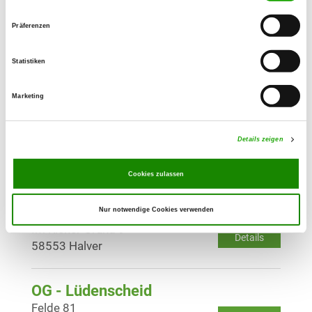
Details
58285 Gevelsberg
Präferenzen
OG - Hagen-Haspe
Statistiken
Schülinghauser Str. 8
Details
58135 Hagen
Marketing
OG - Oestrich-Hagen 1912
Details zeigen
Honselweg 2
Details
58642 Iserlohn
Cookies zulassen
OG - Halver
Nur notwendige Cookies verwenden
Im Rieker Grund 9
Details
58553 Halver
OG - Lüdenscheid
Felde 81