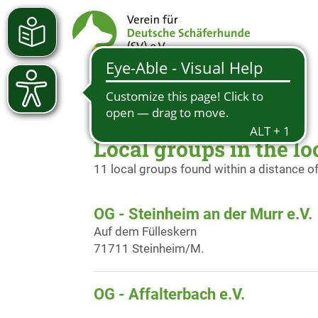
Local groups in the l
11 local groups found within a distance o
OG - Steinheim an der Murr e.V.
Auf dem Fülleskern
71711 Steinheim/M.
OG - Affalterbach e.V.