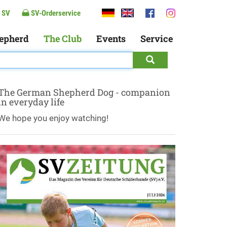
 SV
SV-Orderservice
epherd
The Club
Events
Service
The German Shepherd Dog - companion
in everyday life
We hope you enjoy watching!