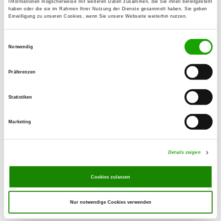
Informationen möglicherweise mit weiteren Daten zusammen, die Sie ihnen bereitgestellt
32423 Minden
haben oder die sie im Rahmen Ihrer Nutzung der Dienste gesammelt haben. Sie geben
Einwilligung zu unseren Cookies, wenn Sie unsere Webseite weiterhin nutzen.
OG - Stemmen
Einwilligungsauswahl
Eisbergerweg
Notwendig
Details
32689 Kalletal
Präferenzen
OG - Vlotho
Statistiken
Voßgrund 84
Details
32602 Vlotho
Marketing
OG - Bad Oeynhausen-Lohe
Details zeigen
Königshagen 7
Details
32547 Bad Oeynhausen
Cookies zulassen
Nur notwendige Cookies verwenden