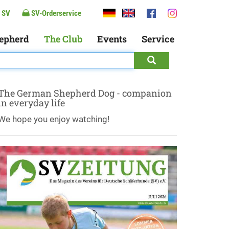
 SV
SV-Orderservice
epherd
The Club
Events
Service
The German Shepherd Dog - companion
in everyday life
We hope you enjoy watching!