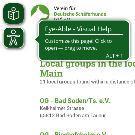
Local groups in the l
Main
21 local groups found within a distance o
OG - Bad Soden/Ts. e.V.
Kelkheimer Strasse
65812 Bad Soden am Taunus
OG - Bischofsheim e.V.