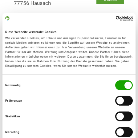
77756 Hausach
OG - Kippenheim Sulz u. Umgebung
Am Sulzerkreuz
Diese Webseite verwendet Cookies
Details
77971 Kippenheim
Wir verwenden Cookies, um Inhalte und Anzeigen zu personalisieren, Funktionen für
soziale Medien anbieten zu können und die Zugriffe auf unsere Website zu analysieren.
Außerdem geben wir Informationen zu Ihrer Verwendung unserer Website an unsere
Partner für soziale Medien, Werbung und Analysen weiter. Unsere Partner führen diese
OG - Lahr u.
Informationen möglicherweise mit weiteren Daten zusammen, die Sie ihnen bereitgestellt
haben oder die sie im Rahmen Ihrer Nutzung der Dienste gesammelt haben. Sie geben
Umgebung/Schwarzwald
Einwilligung zu unseren Cookies, wenn Sie unsere Webseite weiterhin nutzen.
Im Heutal 8
Details
77933 Lahr
Einwilligungsauswahl
Notwendig
OG - Lahr-Süd u. Umgebung e.V.
Präferenzen
Burgbühlstrasse
Details
77933 Lahr
Statistiken
Marketing
OG - Oberkirch i.R.Baden