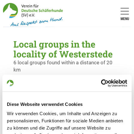
MENU
Local groups in the
locality of Westerstede
6 local groups found within a distance of 20
km
OG - Ihlow - Altes Amt Stickhausen
Hullenweg 9
Details
26849 Filsum
Diese Webseite verwendet Cookies
Wir verwenden Cookies, um Inhalte und Anzeigen zu
personalisieren, Funktionen für soziale Medien anbieten
OG - Friesische Wehde
zu können und die Zugriffe auf unsere Website zu
Grabhornerweg 42a
Details