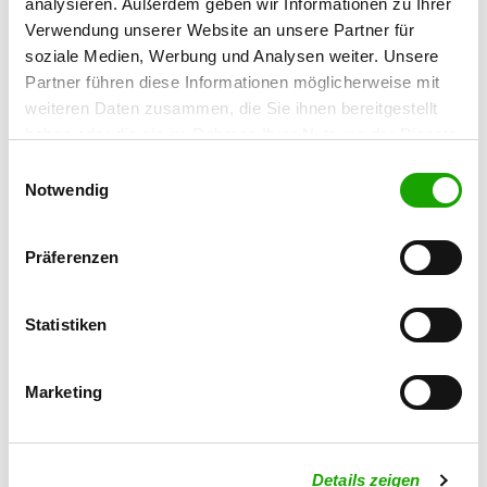
analysieren. Außerdem geben wir Informationen zu Ihrer
26345 Bockhorn-Osterforde
Verwendung unserer Website an unsere Partner für
soziale Medien, Werbung und Analysen weiter. Unsere
OG - Nethen
Partner führen diese Informationen möglicherweise mit
Hirtenweg 45
weiteren Daten zusammen, die Sie ihnen bereitgestellt
Details
26180 Nethen
haben oder die sie im Rahmen Ihrer Nutzung der Dienste
gesammelt haben. Sie geben Einwilligung zu unseren
Einwilligungsauswahl
Cookies, wenn Sie unsere Webseite weiterhin nutzen.
Notwendig
OG - Uplengen-Fiebing
Ostertorstr. 170
Details
26670 Uplengen-Remels
Präferenzen
OG - Zetel
Statistiken
Zur Bäke 1
Details
26340 Zetel-Driefel
Marketing
OG - Wiefelstede
Hasseler Weg
Details zeigen