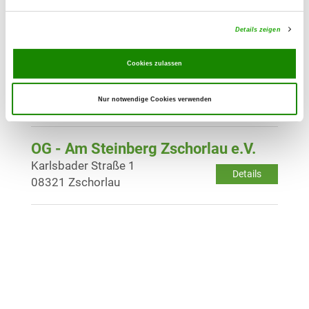
Höhenweg 2
Details
08064 Zwickau
Details zeigen
Cookies zulassen
OG - Raschau-Langenberg e.V.
Sportweg 15
Details
Nur notwendige Cookies verwenden
08352 Raschau-Langenberg
OG - Am Steinberg Zschorlau e.V.
Karlsbader Straße 1
Details
08321 Zschorlau