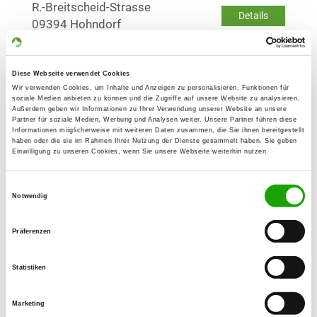
R.-Breitscheid-Strasse
Details
09394 Hohndorf
OG - Oelsnitz/E.
Diese Webseite verwendet Cookies
Friedensschachtstr. 16
Wir verwenden Cookies, um Inhalte und Anzeigen zu personalisieren, Funktionen für
Details
soziale Medien anbieten zu können und die Zugriffe auf unsere Website zu analysieren.
09376 Oelsnitz
Außerdem geben wir Informationen zu Ihrer Verwendung unserer Website an unsere
Partner für soziale Medien, Werbung und Analysen weiter. Unsere Partner führen diese
Informationen möglicherweise mit weiteren Daten zusammen, die Sie ihnen bereitgestellt
haben oder die sie im Rahmen Ihrer Nutzung der Dienste gesammelt haben. Sie geben
OG - Zwickau-Mitte
Einwilligung zu unseren Cookies, wenn Sie unsere Webseite weiterhin nutzen.
Lerchenweg 63
Details
08066 Zwickau
Einwilligungsauswahl
Notwendig
OG - Zwönitz
Präferenzen
Geyersche Str. 74
Details
08297 Zwönitz
Statistiken
Marketing
OG - Planitz und Umgebung