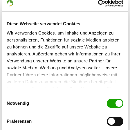
65388 Schlangenbad
OG - Rheingau
Diese Webseite verwendet Cookies
Schwalbacher Straße
Details
Wir verwenden Cookies, um Inhalte und Anzeigen zu
65335 Eltville am Rhein
personalisieren, Funktionen für soziale Medien anbieten
zu können und die Zugriffe auf unsere Website zu
OG - Wiesbaden-Bierstadt
analysieren. Außerdem geben wir Informationen zu Ihrer
Verwendung unserer Website an unsere Partner für
Nauroder Str.
Details
soziale Medien, Werbung und Analysen weiter. Unsere
65191 Wiesbaden-Bierstadt
Partner führen diese Informationen möglicherweise mit
weiteren Daten zusammen, die Sie ihnen bereitgestellt
OG - Mainz-Kastel
haben oder die sie im Rahmen Ihrer Nutzung der Dienste
Weismauerweg
gesammelt haben. Sie geben Einwilligung zu unseren
Einwilligungsauswahl
Details
55252 Gemarkung am
Cookies, wenn Sie unsere Webseite weiterhin nutzen.
Notwendig
Ochsenbrunnen
Präferenzen
OG - Wiesbaden-Süd 1984