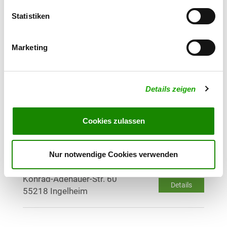
Unterer Zwerchweg
Details
Statistiken
65203 Wiesbaden-Amöneburg
Marketing
OG - Mainz-Finthen e.V.
Geiersköpfelweg 3
Details
55124 Mainz
Details zeigen
OG - Heidesheim/Rhl. e.V.
Cookies zulassen
Details
55262 Heidesheim
Nur notwendige Cookies verwenden
OG - Ingelheim e.V.
Konrad-Adenauer-Str. 60
Details
55218 Ingelheim