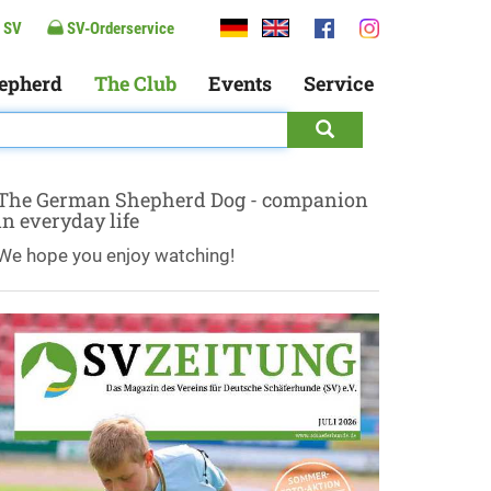
 SV
SV-Orderservice
epherd
The Club
Events
Service
The German Shepherd Dog - companion
in everyday life
We hope you enjoy watching!