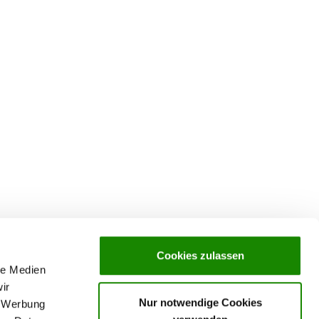
Cookies zulassen
le Medien
ir
Nur notwendige Cookies
, Werbung