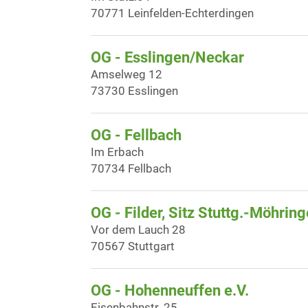
70771 Leinfelden-Echterdingen
OG - Esslingen/Neckar
Amselweg 12
73730 Esslingen
OG - Fellbach
Im Erbach
70734 Fellbach
OG - Filder, Sitz Stuttg.-Möhrin
Vor dem Lauch 28
70567 Stuttgart
OG - Hohenneuffen e.V.
Eisenbahnstr. 25