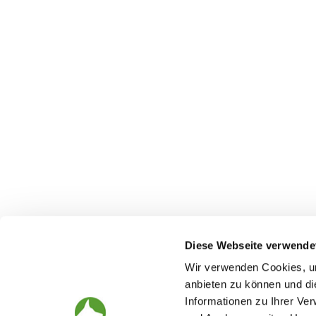
Diese Webseite verwende
Wir verwenden Cookies, um
anbieten zu können und di
Informationen zu Ihrer Ve
The German Shepherd
The Club