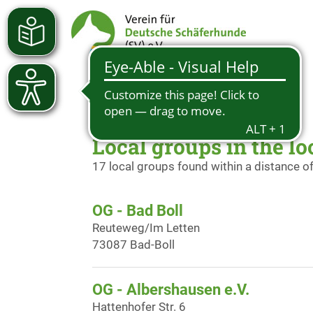
Local groups in the lo
17 local groups found within a distance o
OG - Bad Boll
Reuteweg/Im Letten
73087 Bad-Boll
OG - Albershausen e.V.
Hattenhofer Str. 6