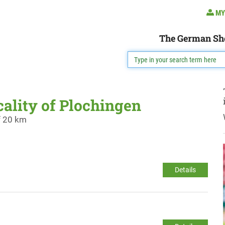
MY
The German Sh
cality of Plochingen
f 20 km
Details