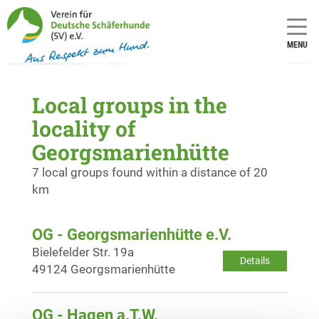
MENU
Local groups in the
locality of
Georgsmarienhütte
7 local groups found within a distance of 20
km
OG - Georgsmarienhütte e.V.
Bielefelder Str. 19a
Details
49124 Georgsmarienhütte
OG - Hagen a.T.W.