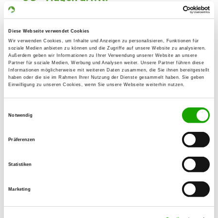
Gellenbecker Str. (an der
Details
Gellenbecker M
49170 Hagen
Diese Webseite verwendet Cookies
Wir verwenden Cookies, um Inhalte und Anzeigen zu personalisieren, Funktionen für
soziale Medien anbieten zu können und die Zugriffe auf unsere Website zu analysieren.
Außerdem geben wir Informationen zu Ihrer Verwendung unserer Website an unsere
OG - Melle
Partner für soziale Medien, Werbung und Analysen weiter. Unsere Partner führen diese
Informationen möglicherweise mit weiteren Daten zusammen, die Sie ihnen bereitgestellt
Schwarzer Brink
haben oder die sie im Rahmen Ihrer Nutzung der Dienste gesammelt haben. Sie geben
Details
Einwilligung zu unseren Cookies, wenn Sie unsere Webseite weiterhin nutzen.
49326 Melle-Wiedebrocksheide
Einwilligungsauswahl
Notwendig
OG - Osnabrück-Nord
Ickerweg 71
Details
Präferenzen
49088 Osnabrück
Statistiken
OG - Wallenhorst
Boerskamp
Marketing
Details
49134 Wallenhorst