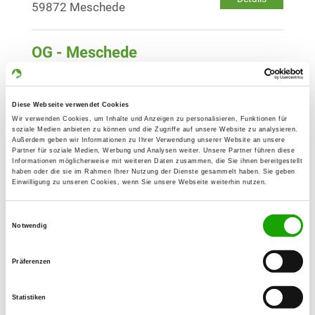
59872 Meschede
OG - Meschede
Am Heerweg 7
Details
59872 Meschede
Diese Webseite verwendet Cookies
Wir verwenden Cookies, um Inhalte und Anzeigen zu personalisieren, Funktionen für
OG - Büren/Westf.
soziale Medien anbieten zu können und die Zugriffe auf unsere Website zu analysieren.
Außerdem geben wir Informationen zu Ihrer Verwendung unserer Website an unsere
Neubrueckenstr. 31
Partner für soziale Medien, Werbung und Analysen weiter. Unsere Partner führen diese
Details
Informationen möglicherweise mit weiteren Daten zusammen, die Sie ihnen bereitgestellt
33142 Büren
haben oder die sie im Rahmen Ihrer Nutzung der Dienste gesammelt haben. Sie geben
Einwilligung zu unseren Cookies, wenn Sie unsere Webseite weiterhin nutzen.
OG - Erwitte
Einwilligungsauswahl
Auf den Thränen
Notwendig
Details
59597 Erwitte
Präferenzen
OG - Geseke
Statistiken
Bürener Str. 66