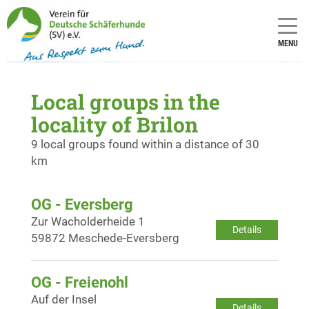
MENU
Local groups in the
locality of Brilon
9 local groups found within a distance of 30
km
OG - Eversberg
Zur Wacholderheide 1
Details
59872 Meschede-Eversberg
OG - Freienohl
Auf der Insel
Details