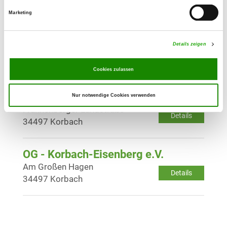
Details
59590 Geseke
Marketing
OG - Warstein
Details zeigen
Im Borm 8
Details
59581 Warstein-Suttrop
Cookies zulassen
OG - Korbach (Waldeck)
Nur notwendige Cookies verwenden
Frankenberger Landstraße
Details
34497 Korbach
OG - Korbach-Eisenberg e.V.
Am Großen Hagen
Details
34497 Korbach