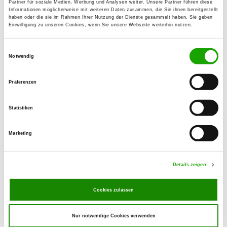
Partner für soziale Medien, Werbung und Analysen weiter. Unsere Partner führen diese
Im Sportzentrum 5
Informationen möglicherweise mit weiteren Daten zusammen, die Sie ihnen bereitgestellt
Details
76709 Kronau
haben oder die sie im Rahmen Ihrer Nutzung der Dienste gesammelt haben. Sie geben
Einwilligung zu unseren Cookies, wenn Sie unsere Webseite weiterhin nutzen.
OG - Obergrombach e.V.
Einwilligungsauswahl
Notwendig
Helmsheimerstr. 55
Details
76646 Bruchsal Obergrombach
Präferenzen
OG - St. Leon e.V.
Statistiken
Kronauerstr. 112
Details
68789 St. Leon-Rot
Marketing
OG - Steinsberg e.V., Sitz Sinsheim
Details zeigen
Schattenhälde
Details
74889 Sinsheim-Weiler
Cookies zulassen
Nur notwendige Cookies verwenden
OG - Untergrombach