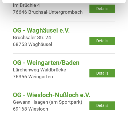
Im Brüchle 4
Details
76646 Bruchsal-Untergrombach
OG - Waghäusel e.V.
Bruchsaler Str. 24
Details
68753 Waghäusel
OG - Weingarten/Baden
Lärchenweg Waldbrücke
Details
76356 Weingarten
OG - Wiesloch-Nußloch e.V.
Gewann Haagen (am Sportpark)
Details
69168 Wiesloch