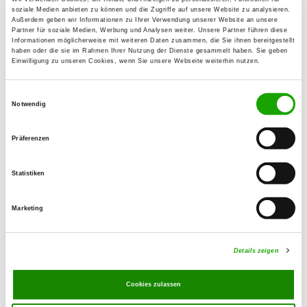
31600 Uchte
soziale Medien anbieten zu können und die Zugriffe auf unsere Website zu analysieren.
Außerdem geben wir Informationen zu Ihrer Verwendung unserer Website an unsere
Partner für soziale Medien, Werbung und Analysen weiter. Unsere Partner führen diese
Informationen möglicherweise mit weiteren Daten zusammen, die Sie ihnen bereitgestellt
OG - Barnstorf
haben oder die sie im Rahmen Ihrer Nutzung der Dienste gesammelt haben. Sie geben
Einwilligung zu unseren Cookies, wenn Sie unsere Webseite weiterhin nutzen.
Aasbruchweg
Details
49406 Barnstorf
Einwilligungsauswahl
Notwendig
OG - Rehden-Dickel
Präferenzen
Am Sportplatz 9
Details
49453 Dickel
Statistiken
OG - Sulinger Land e.V.
Marketing
Diepholzer Str. 101
Details
27232 Sulingen
Details zeigen
OG - Wietingsmoor
Cookies zulassen
Borwede 67