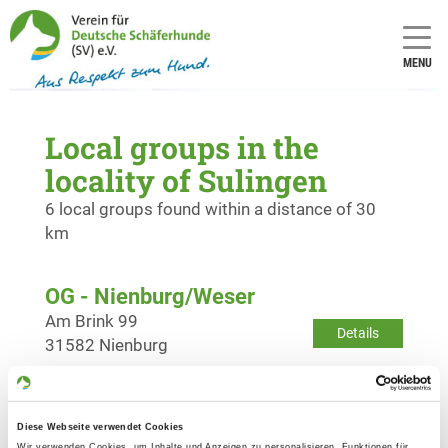
MENU
Local groups in the
locality of Sulingen
6 local groups found within a distance of 30
km
OG - Nienburg/Weser
Am Brink 99
Details
31582 Nienburg
OG - Uchte
Diese Webseite verwendet Cookies
Am Waldmoordamm
Details
Wir verwenden Cookies, um Inhalte und Anzeigen zu personalisieren, Funktionen für