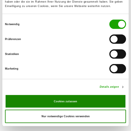
26556 Wilmsfeld
haben oder die sie im Rahmen Ihrer Nutzung der Dienste gesammelt haben. Sie geben
Einwilligung zu unseren Cookies, wenn Sie unsere Webseite weiterhin nutzen.
OG - Norden e.V.
Einwilligungsauswahl
Notwendig
Torfweg 1
Details
26524 Lütetsburg
Präferenzen
OG - Norderney
Statistiken
Details
Marketing
OG - Südbrookmerland e.V.
Georgsheiler Weg 30
Details zeigen
Details
26624 Südbrookmerland
Cookies zulassen
Nur notwendige Cookies verwenden