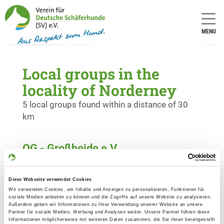
MENU
Local groups in the
locality of Norderney
5 local groups found within a distance of 30
km
OG - Großheide e.V.
Türkentrift
Details
26532 Großheide
Diese Webseite verwendet Cookies
Wir verwenden Cookies, um Inhalte und Anzeigen zu personalisieren, Funktionen für
soziale Medien anbieten zu können und die Zugriffe auf unsere Website zu analysieren.
OG - Holtriem, Sitz Eversmeer
Außerdem geben wir Informationen zu Ihrer Verwendung unserer Website an unsere
Partner für soziale Medien, Werbung und Analysen weiter. Unsere Partner führen diese
Auricherstr. 43a
Informationen möglicherweise mit weiteren Daten zusammen, die Sie ihnen bereitgestellt
Details