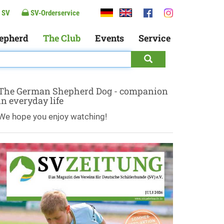
 SV
SV-Orderservice
epherd
The Club
Events
Service
The German Shepherd Dog - companion
in everyday life
We hope you enjoy watching!