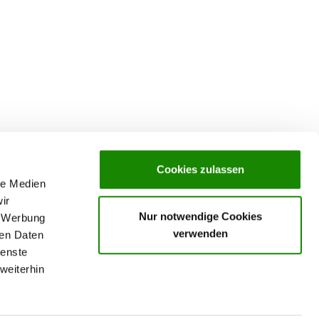
Cookies zulassen
le Medien
ir
Nur notwendige Cookies
, Werbung
verwenden
ren Daten
ienste
Data Privacy declaration
rochures,
weiterhin
Contact
Imprint
ks
GTC
rance
ervices