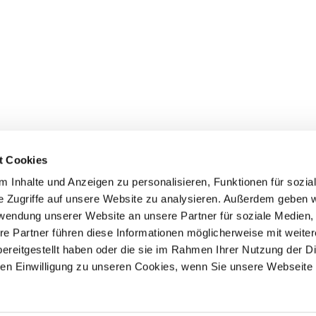
t Cookies
 Inhalte und Anzeigen zu personalisieren, Funktionen für sozia
e Zugriffe auf unsere Website zu analysieren. Außerdem geben w
rwendung unserer Website an unsere Partner für soziale Medien
Events
Service
re Partner führen diese Informationen möglicherweise mit weite
Association's main events
Become a member
ereitgestellt haben oder die sie im Rahmen Ihrer Nutzung der D
Supra-regional events VDH/FCI
Paymentsystem
Events calender
Forms, information b
n Einwilligung zu unseren Cookies, wenn Sie unsere Webseite 
directories
Statutes and rule boo
HDI - The sports insu
EDP Products / EDP-S