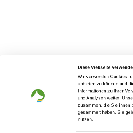
Diese Webseite verwende
Wir verwenden Cookies, um
anbieten zu können und di
Informationen zu Ihrer Ve
The German Shepherd
The Club
und Analysen weiter. Unse
Everything about the breed
Structur
zusammen, die Sie ihnen b
Breeding and upbringing
SV magazine
Activ with dog
Local groups
gesammelt haben. Sie gebe
Helper and saviour
Youth
nutzen.
Breeding predisposition test
Press
FAQ Gesundheit
Head office
Academy