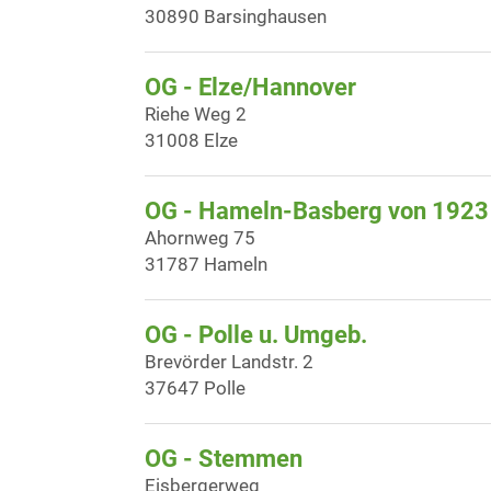
30890 Barsinghausen
OG - Elze/Hannover
Riehe Weg 2
31008 Elze
OG - Hameln-Basberg von 1923 
Ahornweg 75
31787 Hameln
OG - Polle u. Umgeb.
Brevörder Landstr. 2
37647 Polle
OG - Stemmen
Eisbergerweg