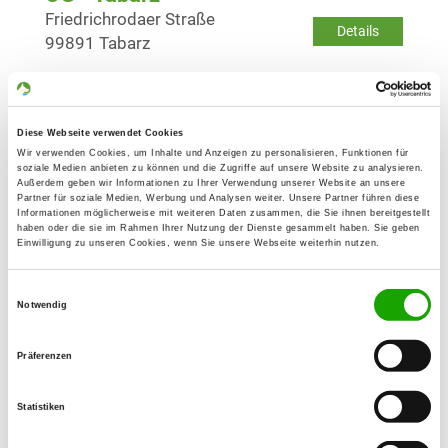
Friedrichrodaer Straße
Details
99891 Tabarz
OG - Waltershausen
Auf dem Kalkberg
Diese Webseite verwendet Cookies
Details
99880 Waltershausen
Wir verwenden Cookies, um Inhalte und Anzeigen zu personalisieren, Funktionen für
soziale Medien anbieten zu können und die Zugriffe auf unsere Website zu analysieren.
Außerdem geben wir Informationen zu Ihrer Verwendung unserer Website an unsere
Partner für soziale Medien, Werbung und Analysen weiter. Unsere Partner führen diese
Informationen möglicherweise mit weiteren Daten zusammen, die Sie ihnen bereitgestellt
OG - I. P. Pawlow Gotha
haben oder die sie im Rahmen Ihrer Nutzung der Dienste gesammelt haben. Sie geben
Am Seeberg
Einwilligung zu unseren Cookies, wenn Sie unsere Webseite weiterhin nutzen.
Details
99867 Gotha
Einwilligungsauswahl
Notwendig
OG - Zella-Mehlis "Am Finkenhügel"
e.V.
Präferenzen
Am Finkenhügel
Details
98544 Zella-Mehlis
Statistiken