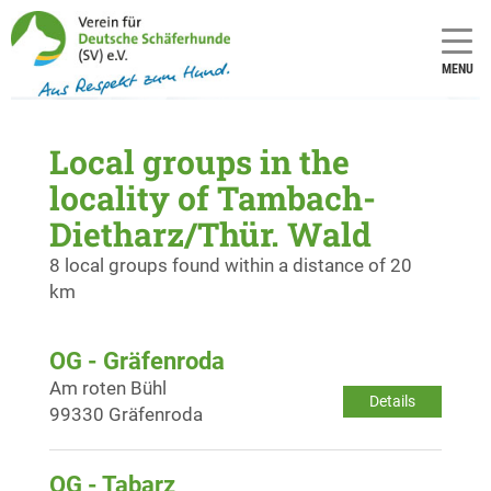
MENU
Local groups in the
locality of Tambach-
Dietharz/Thür. Wald
8 local groups found within a distance of 20
km
OG - Gräfenroda
Am roten Bühl
Details
99330 Gräfenroda
OG - Tabarz