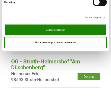
Marketing
OG - Brotterode
Details
98599 Botterode
Details zeigen
Cookies zulassen
OG - Schmalkalden e.V.
Details
Nur notwendige Cookies verwenden
98574 Schmalkalden
OG - Struth-Helmershof "Am
Düschenberg"
Helmerser Feld
Details
98593 Struth-Helmershof