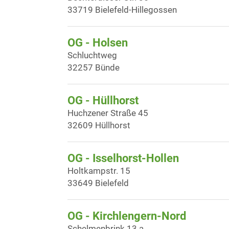
33719 Bielefeld-Hillegossen
OG - Holsen
Schluchtweg
32257 Bünde
OG - Hüllhorst
Huchzener Straße 45
32609 Hüllhorst
OG - Isselhorst-Hollen
Holtkampstr. 15
33649 Bielefeld
OG - Kirchlengern-Nord
Schelmenbrink 13 a