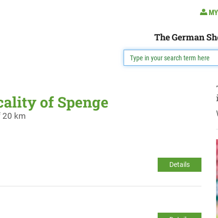
MY
The German Sh
cality of Spenge
f 20 km
Details