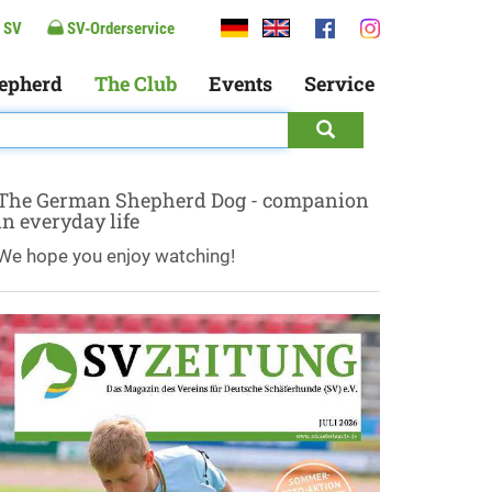
 SV
SV-Orderservice
epherd
The Club
Events
Service
The German Shepherd Dog - companion
in everyday life
We hope you enjoy watching!