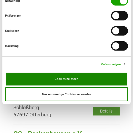
Notwendig
Außerhalb 4
Details
55585 Norheim
Präferenzen
OG - Olsbrücken und Umgebung e.V.
Statistiken
Römerstr. 50
Details
67701 Schallodenbach
Marketing
Details zeigen
OG - Otterbach e.V.
Am Galgen
Details
Cookies zulassen
67731 Otterbach
Nur notwendige Cookies verwenden
OG - Otterberg und Umgebung
Schloßberg
Details
67697 Otterberg