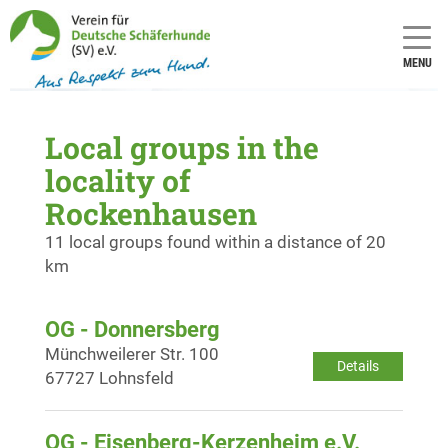
MENU
Local groups in the
locality of
Rockenhausen
11 local groups found within a distance of 20
km
OG - Donnersberg
Münchweilerer Str. 100
Details
67727 Lohnsfeld
OG - Eisenberg-Kerzenheim e.V.