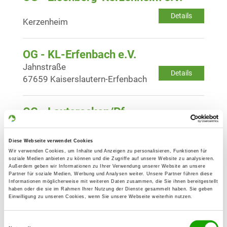
Details
Kerzenheim
OG - KL-Erfenbach e.V.
Jahnstraße
Details
67659 Kaiserslautern-Erfenbach
OG - Lauterecken/Pf.
Details
67744 Lauterecken
Diese Webseite verwendet Cookies
Wir verwenden Cookies, um Inhalte und Anzeigen zu personalisieren, Funktionen für
soziale Medien anbieten zu können und die Zugriffe auf unsere Website zu analysieren.
OG - Mehlingen
Außerdem geben wir Informationen zu Ihrer Verwendung unserer Website an unsere
Partner für soziale Medien, Werbung und Analysen weiter. Unsere Partner führen diese
An der Heide 5
Informationen möglicherweise mit weiteren Daten zusammen, die Sie ihnen bereitgestellt
Details
haben oder die sie im Rahmen Ihrer Nutzung der Dienste gesammelt haben. Sie geben
67678 Mehlingen
Einwilligung zu unseren Cookies, wenn Sie unsere Webseite weiterhin nutzen.
Einwilligungsauswahl
OG - Norheim/Nahe e.V.