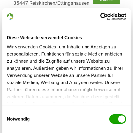
35447 Reiskirchen/Ettingshausen
OG - Fernwald-Steinbach
Am hohen Rod
Details
35463 Fernwald
Diese Webseite verwendet Cookies
Wir verwenden Cookies, um Inhalte und Anzeigen zu
personalisieren, Funktionen für soziale Medien anbieten
OG - Großen-Buseck
zu können und die Zugriffe auf unsere Website zu
Am hohen Berg
Details
analysieren. Außerdem geben wir Informationen zu Ihrer
35418 Buseck
Verwendung unserer Website an unsere Partner für
soziale Medien, Werbung und Analysen weiter. Unsere
OG - Grünberg
Partner führen diese Informationen möglicherweise mit
Am Walkweg 6
weiteren Daten zusammen, die Sie ihnen bereitgestellt
Details
35305 Grünberg
haben oder die sie im Rahmen Ihrer Nutzung der Dienste
gesammelt haben. Sie geben Einwilligung zu unseren
Einwilligungsauswahl
Cookies, wenn Sie unsere Webseite weiterhin nutzen.
Notwendig
OG - Hungen
Holzbrückenweg