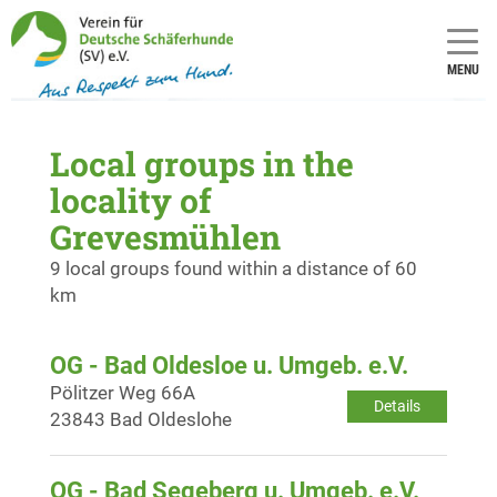
MENU
Local groups in the
locality of
Grevesmühlen
9 local groups found within a distance of 60
km
OG - Bad Oldesloe u. Umgeb. e.V.
Pölitzer Weg 66A
Details
23843 Bad Oldeslohe
OG - Bad Segeberg u. Umgeb. e.V.