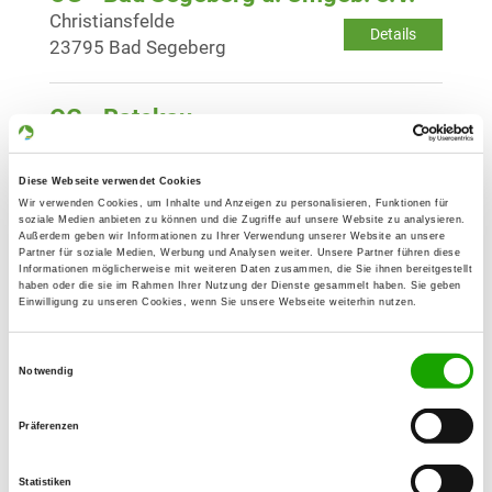
Christiansfelde
Details
23795 Bad Segeberg
OG - Ratekau
Hohenliethweg
Details
23626 Ratekau
Diese Webseite verwendet Cookies
Wir verwenden Cookies, um Inhalte und Anzeigen zu personalisieren, Funktionen für
soziale Medien anbieten zu können und die Zugriffe auf unsere Website zu analysieren.
OG - Neukloster
Außerdem geben wir Informationen zu Ihrer Verwendung unserer Website an unsere
Partner für soziale Medien, Werbung und Analysen weiter. Unsere Partner führen diese
Bützower Straße 28
Informationen möglicherweise mit weiteren Daten zusammen, die Sie ihnen bereitgestellt
Details
haben oder die sie im Rahmen Ihrer Nutzung der Dienste gesammelt haben. Sie geben
23992 Neukloster
Einwilligung zu unseren Cookies, wenn Sie unsere Webseite weiterhin nutzen.
Einwilligungsauswahl
OG - Vellahn
Notwendig
Wittenburger Str. 55
Details
19260 Vellahn
Präferenzen
OG - Wallenstein
Statistiken