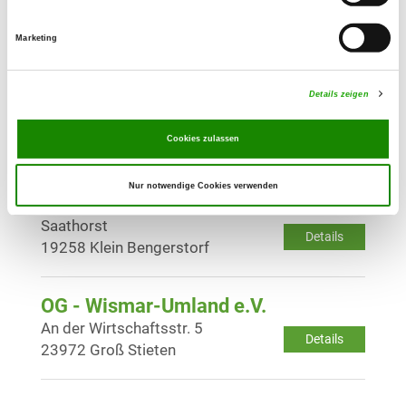
Zum Resthof 2
Details
23996 Bobitz
Marketing
Details zeigen
OG - Leisterförde
Lüttenmarkerstr. 2
Details
Cookies zulassen
19258 Leisterförde
Nur notwendige Cookies verwenden
OG - Saathorst
Saathorst
Details
19258 Klein Bengerstorf
OG - Wismar-Umland e.V.
An der Wirtschaftsstr. 5
Details
23972 Groß Stieten