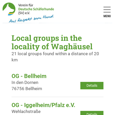
MENU
Local groups in the
locality of Waghäusel
21 local groups found within a distance of 20
km
OG - Bellheim
In den Dornen
Details
76756 Bellheim
OG - Iggelheim/Pfalz e.V.
Wehlachstraße
Details