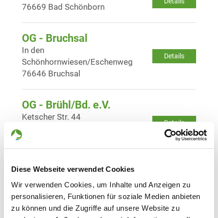
Details
76669 Bad Schönborn
OG - Bruchsal
In den
Details
Schönhornwiesen/Eschenweg
76646 Bruchsal
OG - Brühl/Bd. e.V.
Ketscher Str. 44
Details
68782 Brühl
OG - Dielheim-Balzfeld, Sitz Balzf.
Diese Webseite verwendet Cookies
Eschelbacherstraße
Details
69234 Dielheim-Balzfeld
Wir verwenden Cookies, um Inhalte und Anzeigen zu
personalisieren, Funktionen für soziale Medien anbieten
zu können und die Zugriffe auf unsere Website zu
OG - Heidelberg-Kirchheim-