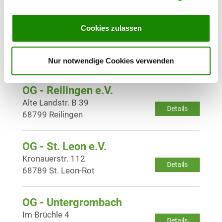
76709 Kronau
Cookies zulassen
OG - Obergrombach e.V.
Helmsheimerstr. 55
Details
76646 Bruchsal Obergrombach
Nur notwendige Cookies verwenden
OG - Reilingen e.V.
Alte Landstr. B 39
Details
68799 Reilingen
OG - St. Leon e.V.
Kronauerstr. 112
Details
68789 St. Leon-Rot
OG - Untergrombach
Im Brüchle 4
Details