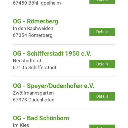
67459 Böhl-Iggelheim
OG - Römerberg
In den Rauhweiden
Details
67354 Römerberg
OG - Schifferstadt 1950 e.V.
Neustadterstr.
Details
67105 Schifferstadt
OG - Speyer/Dudenhofen e.V.
Zwölfmannsgarten
Details
67373 Dudenhofen
OG - Bad Schönborn
Im Kies