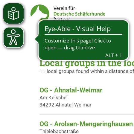
Local groups in the lo
11 local groups found within a distance o
OG - Ahnatal-Weimar
Am Keischel
34292 Ahnatal-Weimar
OG - Arolsen-Mengeringhausen 
Thielebachstraße