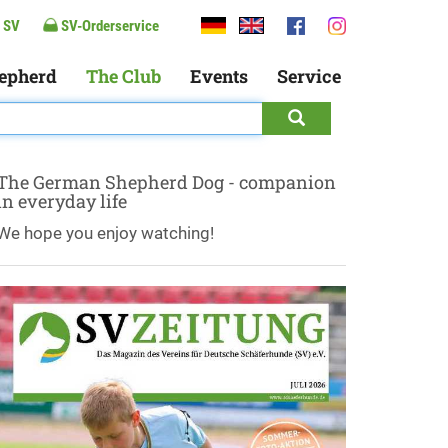
 SV
SV-Orderservice
epherd
The Club
Events
Service
The German Shepherd Dog - companion
in everyday life
We hope you enjoy watching!