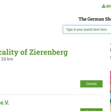
MY
The German Sh
cality of Zierenberg
f 20 km
Details
e.V.